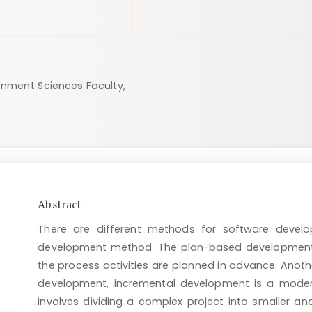
onment Sciences Faculty,
Main
Abstract
Article
There are different methods for software devel
Content
development method. The plan-based development m
the process activities are planned in advance. Anot
development, incremental development is a mode
involves dividing a complex project into smaller and