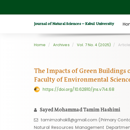
Quick
jump
to
Journal of Natural Sciences – Kabul University
Ho
page
content
Main
Home
Archives
Vol. 7 No. 4 (2025)
Articl
Navigation
Main
Content
The Impacts of Green Buildings o
Sidebar
Faculty of Environmental Scienc
https://doi.org/10.62810/jns.v7i4.68
Sayed Mohammad Tamim Hashimi
tamimzahak8@gmail.com (Primary Cont
Natural Resources Management Department