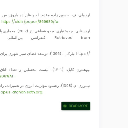
معم. SID.
https://sid.ir/paper/869689/fa
اردستانی، م.، بختی
کنفرانس بین‌المللی برنامه‌ریزی و مدیریت محیط‌زیست تهران-ایران. Retrieved from
بارک, ا. (1396). توسعه فضا. https://
پوهنتون کابل. (۱۴۰۱). لیست محصلین و تعداد اتاق‌ها ساختمان پوهنځی محیط زیست. پوهنتون کابل، افغانستان.
%D8%AF-
تیموری، م. (1398). رهنمود مؤثریت انرِژی در ت
capus-afghanisatn.org
.
READ MORE
شاروالی کابل. (1398). رهنمود شرایط ساخت.
d from.