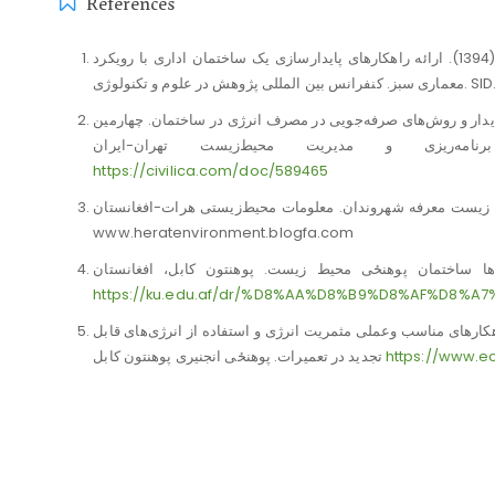
References
اردبیلی، ف.، حسین زاده مقدم، ا.، و علیزاده باروق، س. (1394). ارائه راهکارهای پایدارسازی یک ساختمان اداری با رویکرد
اری سبز. کنفرانس بین المللی پژوهش در علوم و تکنولوژی
اری، م.، و شعاعی، ح. (2017). معماری پایدار و روش‌های صرفه‌جویی در مصرف انرژی در ساختمان. چهارمین
https://civilica.com/doc/589465
ی سبز شهری برای زیست معرفه شهروندان. معلومات محیط‌زیستی هرات-افغانستان
www.heratenvironment.blogfa.com
https://ku.edu.af/dr/%D8%AA%D8%B9%D8%AF%D8%A7
عمیرات، راهکار‌های مناسب وعملی مثمریت انرژی و استفاده از انرژی‌های قابل
تجدید در تعمیرات. پوهنځی انجنیری پوهنتون کابل
https://www.e
معاونیت برنامه‌ریزی و نظارت راهبردی ایران. (1389). ضوابط طراحی فضا‌های سبز شهری. نشریه ۲۰۳ ضوابط طراحی فضاهای
سبز شهری. Retrieved from
https://sazeplus.com/n-203/
مان‌های پلانی، تنظیم و توسعه زمستان‌های غیر پلانی شهر کابل.کابل، افغانستان
Retrieve