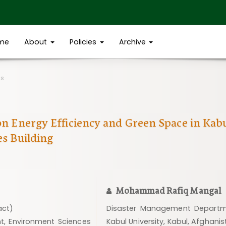
me
About
Policies
Archive
es
n Energy Efficiency and Green Space in Kabul
es Building
Mohammad Rafiq Mangal
act)
Disaster Management Departme
, Environment Sciences
Kabul University, Kabul, Afghani