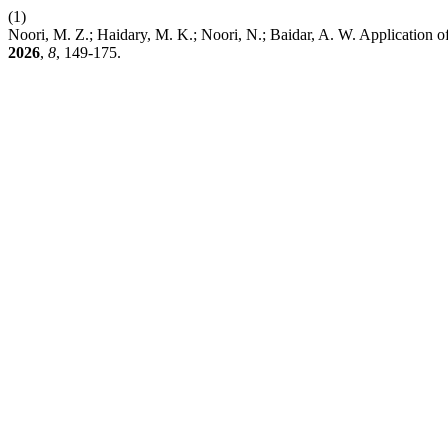
(1)
Noori, M. Z.; Haidary, M. K.; Noori, N.; Baidar, A. W. Application of
2026
,
8
, 149-175.